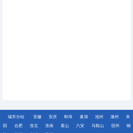
城市分站
安徽
安庆
蚌埠
巢湖
池州
滁州
阜
阳
合肥
淮北
淮南
黄山
六安
马鞍山
宿州
铜