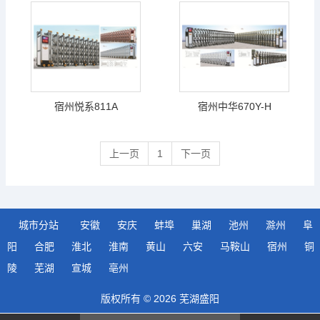
宿州悦系811A
宿州中华670Y-H
上一页
1
下一页
城市分站
安徽
安庆
蚌埠
巢湖
池州
滁州
阜
阳
合肥
淮北
淮南
黄山
六安
马鞍山
宿州
铜
陵
芜湖
宣城
亳州
版权所有 © 2026 芜湖盛阳